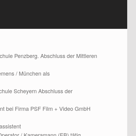
chule Penzberg. Abschluss der Mittleren
iemens / München als
chule Scheyern Abschluss der
ent bei Firma PSF Film + Video GmbH
assistent
-Operator / Kameramann (EB) tätig