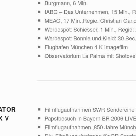
Burgmann, 6 Min.
IABG – Das Unternehmen, 15 Min., Re
MEAG, 17 Min.,Regie: Christian Gand
Werbespot: Schiesser, 1 Min., Regie:
Werbespot: Bonnie und Kleid: 30 Sec
Flughafen München 4 K Imagefilm
Observatorium La Palma mit Shotover
ATOR
Filmflugaufnahmen SWR Sendereihe ‚
X V
Papstbesuch in Bayern BR 2006 LIV
Filmflugaufnahmen ‚850 Jahre Münc
Div. Filmflugaufnahmen für BR Send