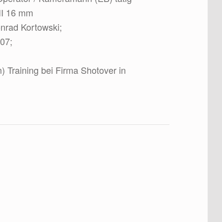
II 16 mm
nrad Kortowski;
07;
 Training bei Firma Shotover in